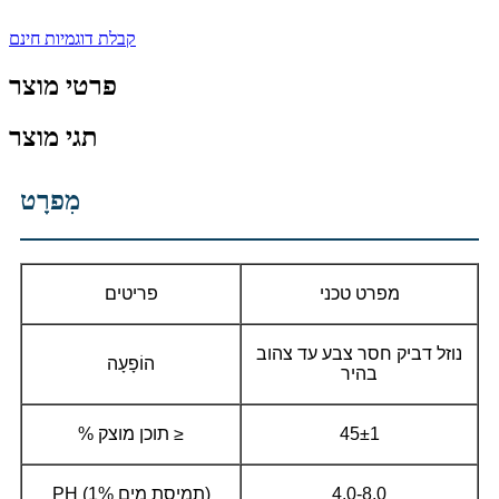
קבלת דוגמיות חינם
פרטי מוצר
תגי מוצר
מִפרָט
מפרט טכני
פריטים
נוזל דביק חסר צבע עד צהוב
הוֹפָעָה
בהיר
45±1
% תוכן מוצק ≥
4.0-8.0
PH (תמיסת מים 1%)