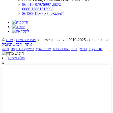
טלפון: 86-510-87976997
0086 13861515998
וואטסאפ: 8618061580037
© זכויות יוצרים - 2010-2025: כל הזכויות שמורות.
מוצרים חמים
-
מפת
אתר
-
הבלוג המוביל
,
נוגד קצף
,
דדמק
,
סוכן הסרת צבע
,
מסיר קצף
,
כימיקל נגד קצף
,
פאק
שלח אימייל
x