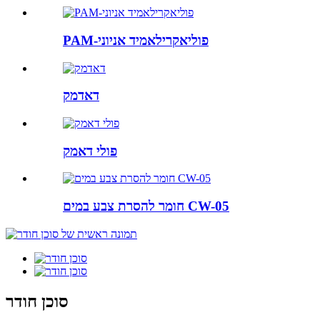
PAM-פוליאקרילאמיד אניוני
דאדמק
פולי דאמק
חומר להסרת צבע במים CW-05
סוכן חודר