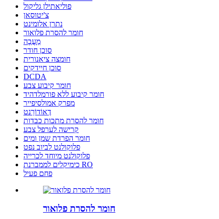
פוליאתילן גליקול
צ'יטוסאן
נתרן אלומינט
חומר להסרת פלואור
מַעֲבֶה
סוכן חודר
חומצה ציאנורית
סוכן חיידקים
DCDA
חומר קיבוע צבע
חומר קיבוע ללא פורמלדהיד
מפרק אמולסיפייר
דֶאוֹדוֹרַנט
חומר להסרת מתכות כבדות
קרישה לערפל צבע
חומר הפרדת שמן ומים
פלוקולנט לביוב נפט
פלוקולנט מיוחד לכרייה
כימיקלים לממברנת RO
פחם פעיל
חומר להסרת פלואור