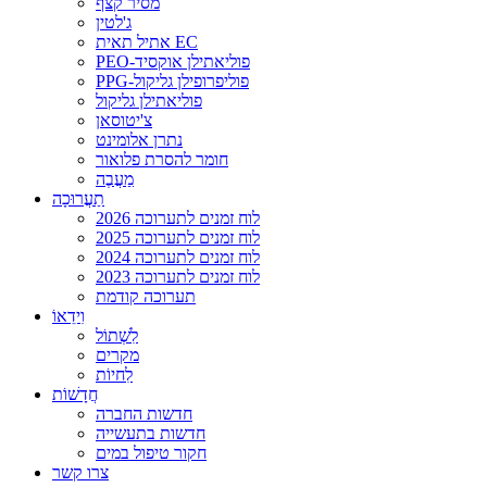
מסיר קצף
ג'לטין
אתיל תאית EC
PEO-פוליאתילן אוקסיד
PPG-פוליפרופילן גליקול
פוליאתילן גליקול
צ'יטוסאן
נתרן אלומינט
חומר להסרת פלואור
מַעֲבֶה
תַעֲרוּכָה
לוח זמנים לתערוכה 2026
לוח זמנים לתערוכה 2025
לוח זמנים לתערוכה 2024
לוח זמנים לתערוכה 2023
תערוכה קודמת
וִידֵאוֹ
לִשְׁתוֹל
מקרים
לִחיוֹת
חֲדָשׁוֹת
חדשות החברה
חדשות בתעשייה
חקור טיפול במים
צרו קשר