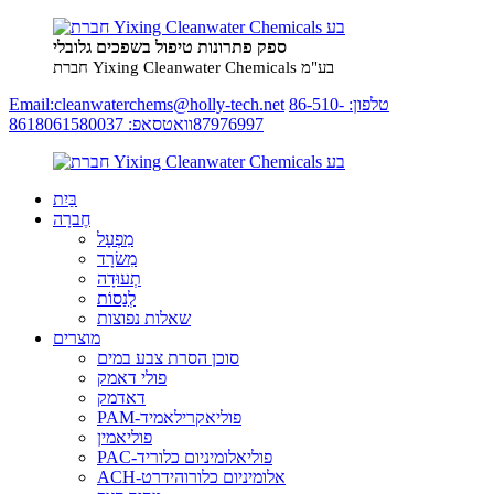
ספק פתרונות טיפול בשפכים גלובלי
חברת Yixing Cleanwater Chemicals בע"מ
טלפון: 86-510-
Email:cleanwaterchems@holly-tech.net
87976997
וואטסאפ: 8618061580037
בַּיִת
חֶברָה
מִפְעָל
מִשׂרָד
תְעוּדָה
לְנַסוֹת
שאלות נפוצות
מוצרים
סוכן הסרת צבע במים
פולי דאמק
דאדמק
PAM-פוליאקרילאמיד
פוליאמין
PAC-פוליאלומיניום כלוריד
ACH-אלומיניום כלורוהידרט