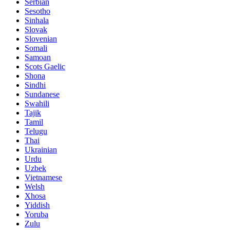
Serbian
Sesotho
Sinhala
Slovak
Slovenian
Somali
Samoan
Scots Gaelic
Shona
Sindhi
Sundanese
Swahili
Tajik
Tamil
Telugu
Thai
Ukrainian
Urdu
Uzbek
Vietnamese
Welsh
Xhosa
Yiddish
Yoruba
Zulu