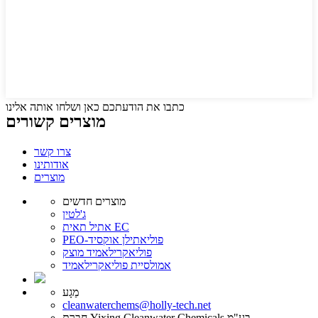
כתבו את הודעתכם כאן ושלחו אותה אלינו
מוצרים קשורים
צרו קשר
אודותינו
מוצרים
מוצרים חדשים
ג'לטין
אתיל תאית EC
PEO-פוליאתילן אוקסיד
פוליאקרילאמיד מוצק
אמולסיית פוליאקרילאמיד
מַגָע
cleanwaterchems@holly-tech.net
חברת Yixing Cleanwater Chemicals בע"מ