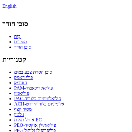
English
סוכן חודר
בַּיִת
מוצרים
סוכן חודר
קטגוריות
סוכן הסרת צבע במים
פולי דאמק
דאדמק
PAM-פוליאקרילאמיד
פוליאמין
PAC-פוליאלומיניום כלוריד
ACH-אלומיניום כלורוהידרט
מסיר קצף
ג'לטין
אתיל תאית EC
PEO-פוליאתילן אוקסיד
PPG-פוליפרופילן גליקול