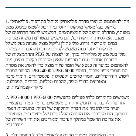
1. ניתן להשתמש במוצרי סדרת פוליאתילן גליקול בתרופות. פוליאתילן
גליקול בעל משקל מולקולרי יחסי נמוך יכול לשמש כממס, ממס
משותף, מתחלב ומייצב של חומציות/מים, המשמש לייצור תרחיפים של
צמנט, אמולסיות, הזרקות וכו', וגם משמש כמטריצת משחה מסיסת
במים ומטריצת נרות. פוליאתילן גליקול מוצק שעווה בעל משקל
מולקולרי יחסי גבוה משמש לעתים קרובות להגברת הצמיגות
וההתמצקות של PEG נוזלי בעל משקל מולקולרי נמוך, וכן לפצות על
תרופות אחרות; עבור תרופות שאינן מסיסות בקלות במים, ניתן
להשתמש במוצר זה כנשא של חומר פיזור מוצק כדי להשיג את מטרת
הפיזור המוצק. PEG4000 ו-PEG6000 הם חומרי ציפוי טובים, חומרי
ליטוש הידרופיליים, חומרי סרטים וקפסולות, פלסטייזרים, חומרי סיכה
ומטריצת כדורי טיפה, להכנת טבליות, כדורים, קפסולות,
מיקרו-קפסולציות וכו'.
2. PEG4000 ו-PEG6000 משמשים כחומרים בלתי פעילים בתעשיית
התרופות להכנת נרות ומשחות; הם משמשים כחומר גימור בתעשיית
הנייר כדי להגביר את הברק והחלקות של הנייר; בתעשיית הגומי,
כתוסף, הם מגבירים את הסיכה והפלסטיות של מוצרי גומי, מפחיתים
את צריכת החשמל במהלך העיבוד ומאריכים את חיי השירות של
מוצרי גומי.
3. ניתן להשתמש במוצרי סדרת פוליאתילן גליקול כחומרי גלם