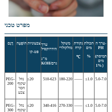
מפרט טכני
ערך ה-
תכולת
נקודת
משקל
צבעוניות
הוֹפָעָה
דֶגֶם
ערך
PH
מים
קרח
מולקולרי
הידרוקסיל
פט-קו
תמיסת
(
%
℃
מ"ג
מים
KOH/גרם
1%
）
5.0-7.0
≤1.0
——
180-220
510-623
≤20
נוזל
PEG-
שקוף
200
חסר
צבע
5.0-7.0
≤1.0
——
270-330
340-416
≤20
נוזל
PEG-
שקוף
300