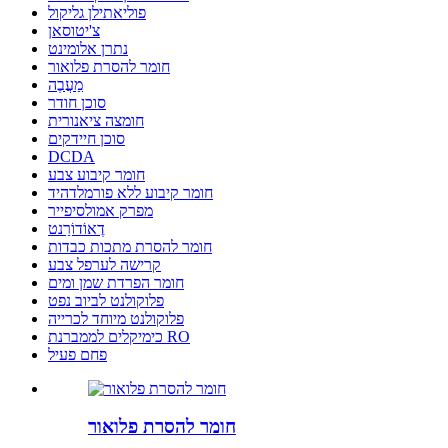
פוליאתילן גליקול
צ'יטוסאן
נתרן אלומינט
חומר להסרת פלואור
מַעֲבֶה
סוכן חודר
חומצה ציאנורית
סוכן חיידקים
DCDA
חומר קיבוע צבע
חומר קיבוע ללא פורמלדהיד
מפרק אמולסיפייר
דֶאוֹדוֹרַנט
חומר להסרת מתכות כבדות
קרישה לערפל צבע
חומר הפרדת שמן ומים
פלוקולנט לביוב נפט
פלוקולנט מיוחד לכרייה
כימיקלים לממברנת RO
פחם פעיל
חומר להסרת פלואור