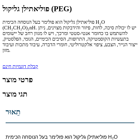
פוליאתילן גליקול (PEG)
פוליאתילן גליקול הוא פולימר בעל הנוסחה הכימית H₂O
(CH₂CH₂O)₂nH. יש לו יכולת סיכה, לחות, פיזור והידבקות מצוינים, ניתן
להשתמש בו כחומר אנטי-סטטי ומרכך, ויש לו מגוון רחב של יישומים
בתעשיות הקוסמטיקה, התרופות, הסיבים הכימיים, הגומי, הפלסטיק,
ייצור הנייר, הצבע, ציפוי אלקטרוליטי, חומרי הדברה, עיבוד מתכות ועיבוד
מזון.
קבלת דוגמיות חינם
פרטי מוצר
תגי מוצר
תֵאוּר
פוליאתילן גליקול הוא פולימר בעל הנוסחה הכימית H₂O