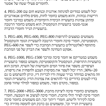
לחומרים פעילי שטח של אסטר.
4. PEG-200 יכול לשמש כמדיום לסינתזה אורגנית וכנושא חום עם
דרישות גבוהות, והוא משמש כחומר לחות, מסיס מלחים אנאורגניים
ומתקן צמיגות בתעשייה הכימית היומיומית; משמש כמרכך וחומר
אנטי-סטטי בתעשיית הטקסטיל; הוא משמש כחומר הרטבה
בתעשיית הנייר וחומרי הדברה.
5. PEG-400, PEG-600, PEG-800 משמשים כמצעים לתרופות
וקוסמטיקה, חומרי סיכה וחומרי הרטבה לתעשיית הגומי והטקסטיל.
PEG-600 מתווסף לאלקטרוליט בתעשיית המתכת כדי לשפר את
אפקט הטחינה ולשפר את הברק של פני המתכת.
6. PEG-1000, PEG-1500 משמש כמטריקס או חומר סיכה ומרכך
בתעשיות התרופות, הטקסטיל והקוסמטיקה; משמש כמפזר בתעשיית
הציפויים; משפר את פיזור המים והגמישות של השרף, המינון הוא
20~30%; הדיו יכול לשפר את מסיסות הצבע ולהפחית את נדיפותו,
וזה מתאים במיוחד בנייר שעווה ודיו לכריות דיו, וניתן להשתמש בו גם
בדיו לעטים כדוריים כדי להתאים את צמיגות הדיו; בתעשיית הגומי
כמפזר, מקדם גיפור, משמש כמפזר למילוי שחור פחמן.
7. PEG-2000 ו-PEG-3000 משמשים כחומרי סיכה ליציקת מתכת,
חומרי סיכה לציור תילי מתכת, חומרי סיכה לעיצוב או הטבעה, חומרי
סיכה לקירור וליטוש, חומרי ריתוך וכו'; הם משמשים כחומר סיכה
בתעשיית הנייר וכו', ומשמשים גם כדבק חם להמסה מהירה כדי