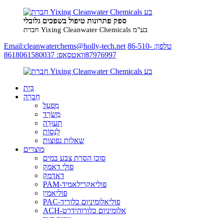
ספק פתרונות טיפול בשפכים גלובלי
חברת Yixing Cleanwater Chemicals בע"מ
טלפון: 86-510-
Email:cleanwaterchems@holly-tech.net
87976997
וואטסאפ: 8618061580037
בַּיִת
חֶברָה
מִפְעָל
מִשׂרָד
תְעוּדָה
לְנַסוֹת
שאלות נפוצות
מוצרים
סוכן הסרת צבע במים
פולי דאמק
דאדמק
PAM-פוליאקרילאמיד
פוליאמין
PAC-פוליאלומיניום כלוריד
ACH-אלומיניום כלורוהידרט