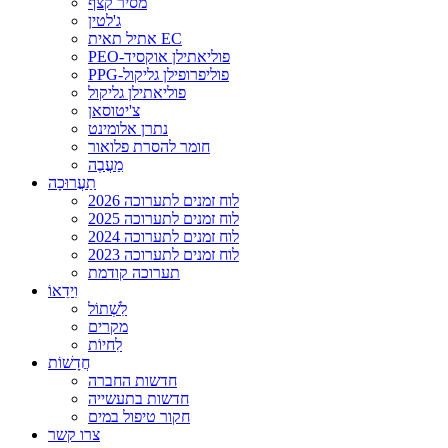
מסיר קצף
ג'לטין
אתיל תאית EC
PEO-פוליאתילן אוקסיד
PPG-פוליפרופילן גליקול
פוליאתילן גליקול
צ'יטוסאן
נתרן אלומינט
חומר להסרת פלואור
מַעֲבֶה
תַעֲרוּכָה
לוח זמנים לתערוכה 2026
לוח זמנים לתערוכה 2025
לוח זמנים לתערוכה 2024
לוח זמנים לתערוכה 2023
תערוכה קודמת
וִידֵאוֹ
לִשְׁתוֹל
מקרים
לִחיוֹת
חֲדָשׁוֹת
חדשות החברה
חדשות בתעשייה
חקור טיפול במים
צרו קשר