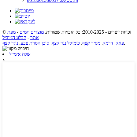
וואטסאפ: 8618061580037
© זכויות יוצרים - 2010-2025: כל הזכויות שמורות.
מוצרים חמים
-
מפת
אתר
-
הבלוג המוביל
,
פאק
,
דדמק
,
מסיר קצף
,
כימיקל נגד קצף
,
סוכן הסרת צבע
,
נוגד קצף
שלח אימייל
x