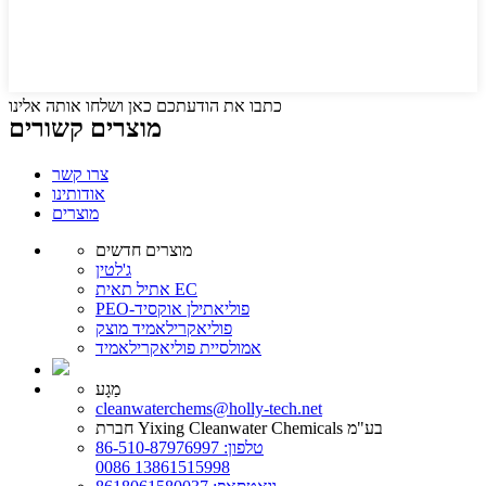
כתבו את הודעתכם כאן ושלחו אותה אלינו
מוצרים קשורים
צרו קשר
אודותינו
מוצרים
מוצרים חדשים
ג'לטין
אתיל תאית EC
PEO-פוליאתילן אוקסיד
פוליאקרילאמיד מוצק
אמולסיית פוליאקרילאמיד
מַגָע
cleanwaterchems@holly-tech.net
חברת Yixing Cleanwater Chemicals בע"מ
טלפון: 86-510-87976997
0086 13861515998