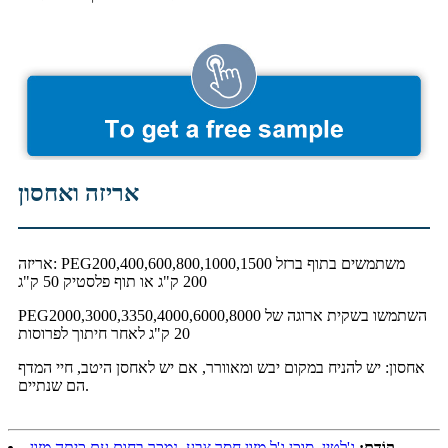
אריזה ואחסון
אריזה: PEG200,400,600,800,1000,1500 משתמשים בתוף ברזל
200 ק"ג או תוף פלסטיק 50 ק"ג
PEG2000,3000,3350,4000,6000,8000 השתמשו בשקית ארוגה של
20 ק"ג לאחר חיתוך לפרוסות
אחסון: יש להניח במקום יבש ומאוורר, אם יש לאחסן היטב, חיי המדף
הם שנתיים.
קוֹדֵם:
ג'לטין, סוכן ג'ל מזון חסר צבע, נמכר בחום עם כיתה מזון