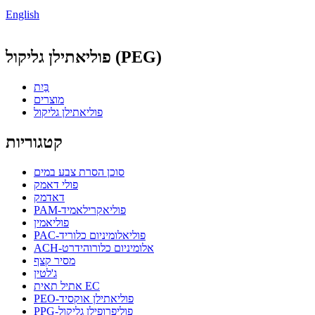
English
פוליאתילן גליקול (PEG)
בַּיִת
מוצרים
פוליאתילן גליקול
קטגוריות
סוכן הסרת צבע במים
פולי דאמק
דאדמק
PAM-פוליאקרילאמיד
פוליאמין
PAC-פוליאלומיניום כלוריד
ACH-אלומיניום כלורוהידרט
מסיר קצף
ג'לטין
אתיל תאית EC
PEO-פוליאתילן אוקסיד
PPG-פוליפרופילן גליקול